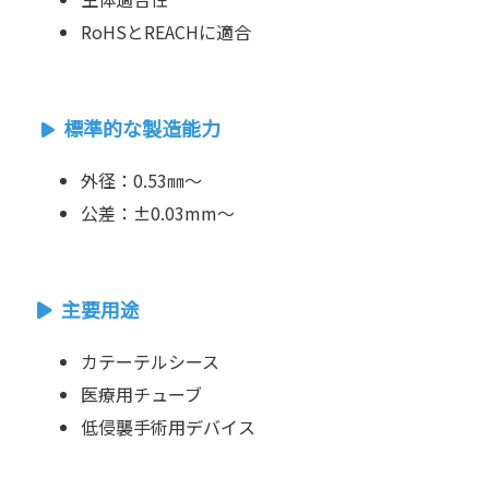
RoHSとREACHに適合
標準的な製造能力
外径：0.53㎜～
公差：±0.03mm～
主要用途
カテーテルシース
医療用チューブ
低侵襲手術用デバイス